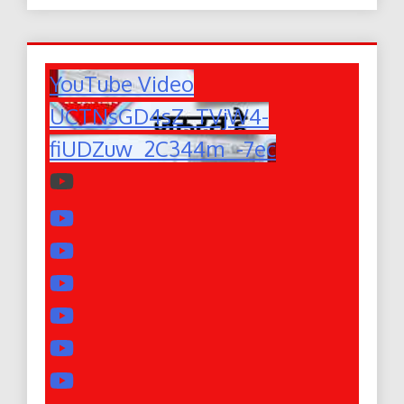
YouTube Video
UCTNsGD4sZ_TVjW4-
fiUDZuw_2C344m_-7ec