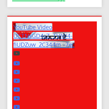
YouTube Video
UCTNsGD4sZ_TVjW4-
fiUDZuw_2C344m_-7ec