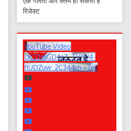
एक गलती और क्लेम हो सकता है
रिजेक्ट
YouTube Video
UCTNsGD4sZ_TVjW4-
fiUDZuw_2C344m_-7ec