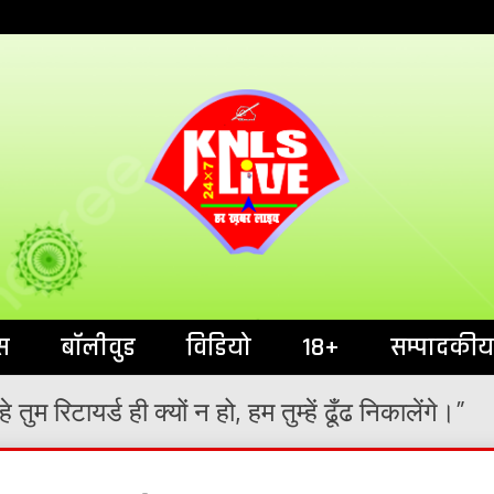
India`s No.1 News Portal
KNL
स
बॉलीवुड
विडियो
18+
सम्पादकीय
ाहे तुम रिटायर्ड ही क्यों न हो, हम तुम्हें ढूँढ निकालेंगे।”