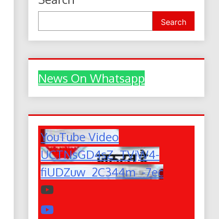
Search
News On Whatsapp
YouTube Video
UCTNsGD4sZ_TVjW4-
fiUDZuw_2C344m_-7ec