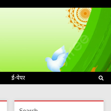
S LIVE
ई-पेपर
Search