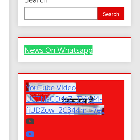
Search
News On Whatsapp
YouTube Video
UCTNsGD4sZ_TVjW4-
fiUDZuw_2C344m_-7ec