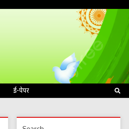
S LIVE
ई-पेपर
Search