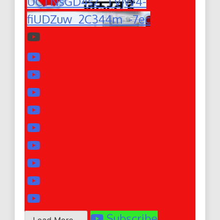
UCTNsGD4sZ_TVjW4-
fiUDZuw_2C344m_-7ec
Subscribe
Load More...