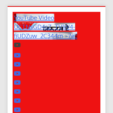
YouTube Video
UCTNsGD4sZ_TVjW4-
fiUDZuw_2C344m_-7ec