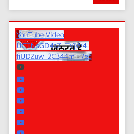
YouTube Video
UCTNsGD4sZ_TVjW4-
fiUDZuw_2C344m_-7ec