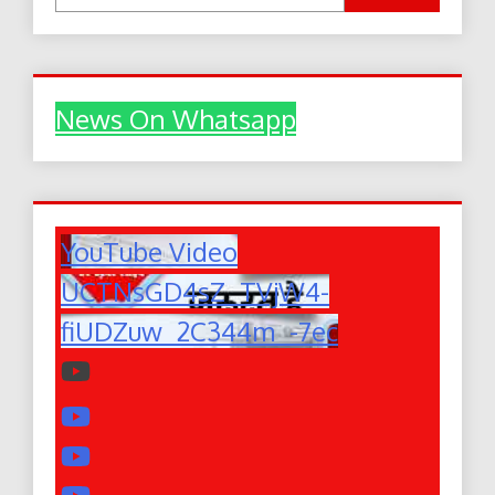
News On Whatsapp
YouTube Video
UCTNsGD4sZ_TVjW4-
fiUDZuw_2C344m_-7ec