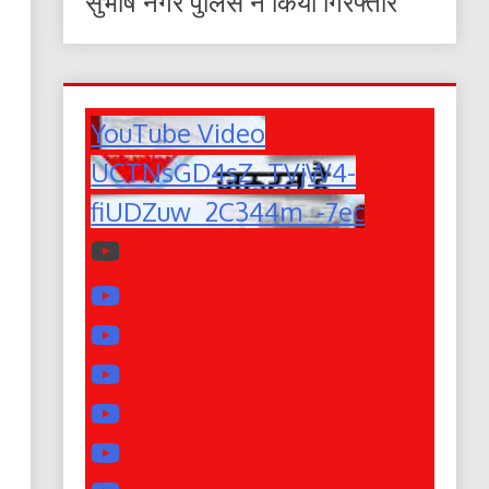
सुभाष नगर पुलिस ने किया गिरफ्तार
YouTube Video
UCTNsGD4sZ_TVjW4-
fiUDZuw_2C344m_-7ec