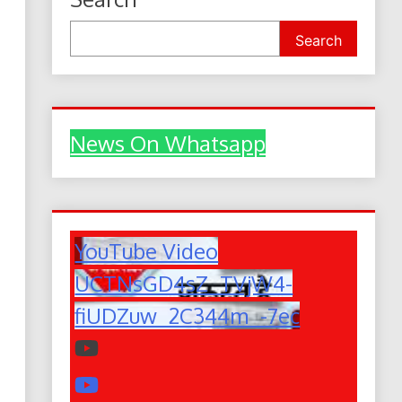
Search
News On Whatsapp
YouTube Video
UCTNsGD4sZ_TVjW4-
fiUDZuw_2C344m_-7ec