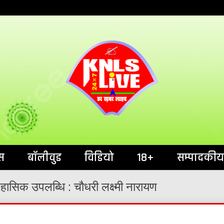
India`s No.1 News Portal
KNL
स
बॉलीवुड
विडियो
18+
सम्पादकीय
ऐतिहासिक उपलब्धि : चौधरी लक्ष्मी नारायण