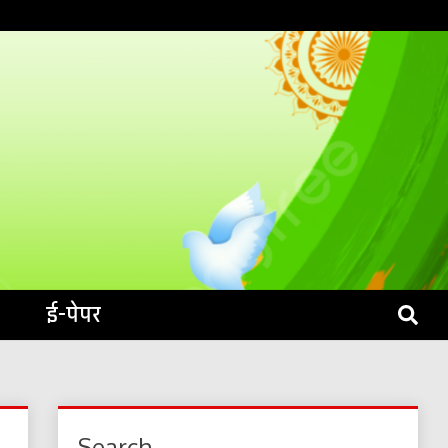
S LIVE
ई-पेपर
Search