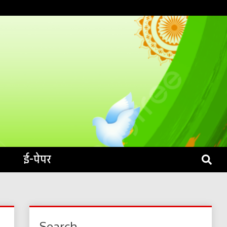
S LIVE
ई-पेपर
Search