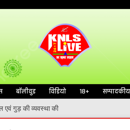
India`s No.1 News Portal
KNL
स
बॉलीवुड
विडियो
18+
सम्पादकीय
ल एवं गुड़ की व्यवस्था की