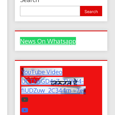
Search
News On Whatsapp
YouTube Video
UCTNsGD4sZ_TVjW4-
fiUDZuw_2C344m_-7ec