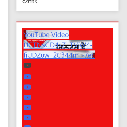
टक्कर
YouTube Video
UCTNsGD4sZ_TVjW4-
fiUDZuw_2C344m_-7ec