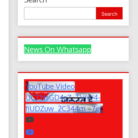
Search
News On Whatsapp
YouTube Video
UCTNsGD4sZ_TVjW4-
fiUDZuw_2C344m_-7ec