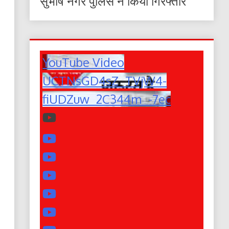
सुभाष नगर पुलिस ने किया गिरफ्तार
YouTube Video
UCTNsGD4sZ_TVjW4-
fiUDZuw_2C344m_-7ec