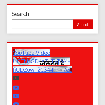
Search
Search
YouTube Video
UCTNsGD4sZ_TVjW4-
fiUDZuw_2C344m_-7ec