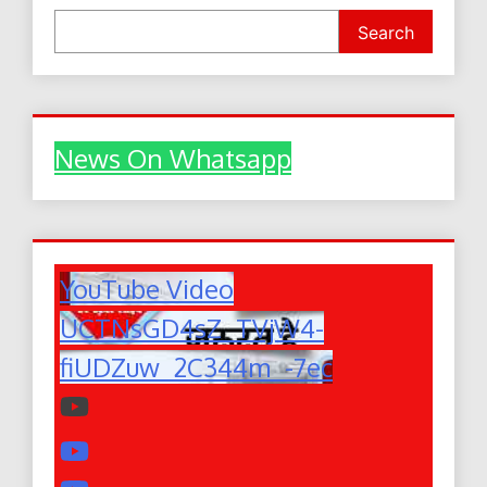
Search
News On Whatsapp
YouTube Video
UCTNsGD4sZ_TVjW4-
fiUDZuw_2C344m_-7ec