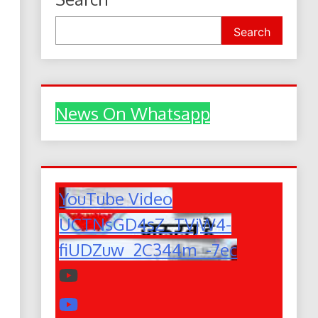
Search
News On Whatsapp
YouTube Video
UCTNsGD4sZ_TVjW4-
fiUDZuw_2C344m_-7ec