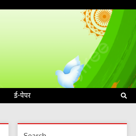
S LIVE
ई-पेपर
Search