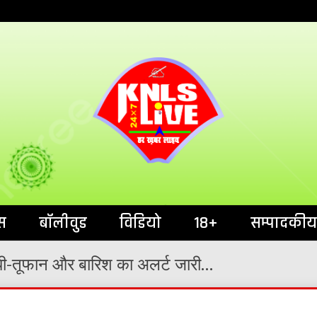
India`s No.1 News Portal
KNL
स
बॉलीवुड
विडियो
18+
सम्पादकीय
ंधी-तूफान और बारिश का अलर्ट जारी…