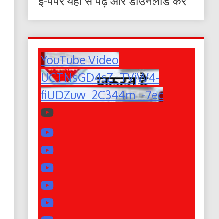
ई-पेपर यहाँ से पढ़ें और डाउनलोड करे
YouTube Video
UCTNsGD4sZ_TVjW4-
fiUDZuw_2C344m_-7ec