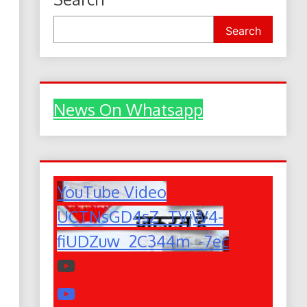
Search
News On Whatsapp
YouTube Video
UCTNsGD4sZ_TVjW4-
fiUDZuw_2C344m_-7ec