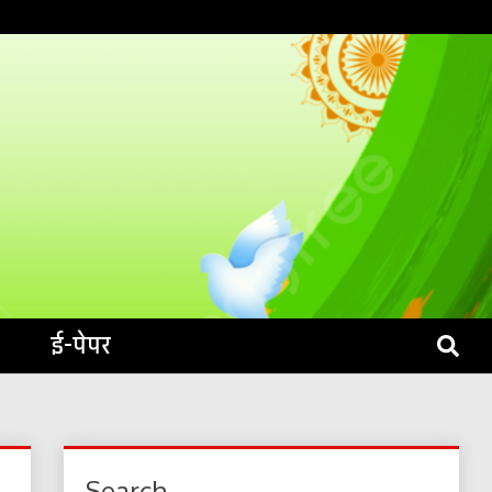
S LIVE
ई-पेपर
Search