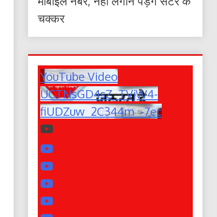
मोबाइल नंबर, नहीं लगाने पड़ेंगे सेंटर के
चक्कर
YouTube Video
UCTNsGD4sZ_TVjW4-
fiUDZuw_2C344m_-7ec