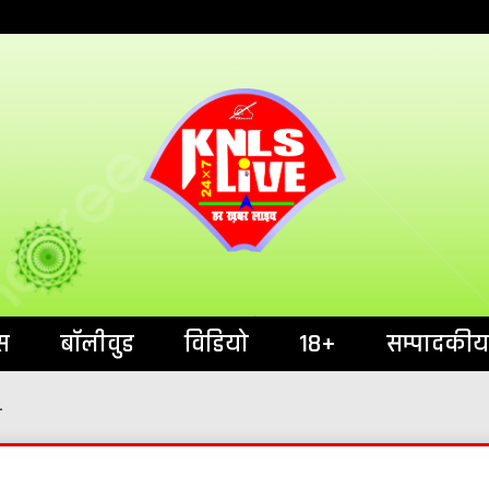
India`s No.1 News Portal
KNL
स
बॉलीवुड
विडियो
18+
सम्पादकीय
-