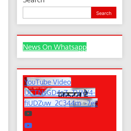
Search
News On Whatsapp
YouTube Video
UCTNsGD4sZ_TVjW4-
fiUDZuw_2C344m_-7ec