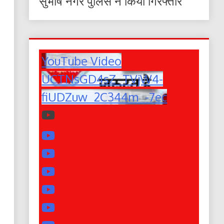
सुभाष नगर पुलिस ने किया गिरफ्तार
YouTube Video
UCTNsGD4sZ_TVjW4-
fiUDZuw_2C344m_-7ec