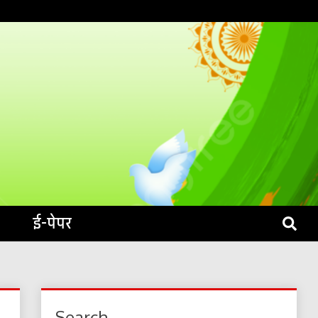
S LIVE
ई-पेपर
Search