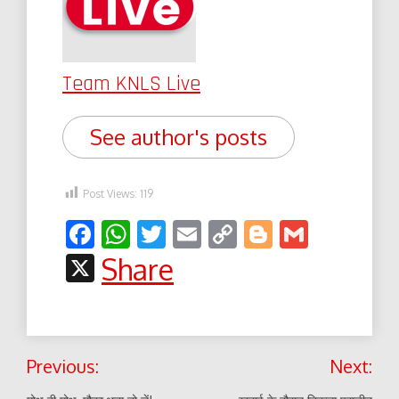
Team KNLS Live
See author's posts
Post Views:
119
Facebook
WhatsApp
Twitter
Email
Copy
Blogger
Gmail
Link
X
Share
Post
Previous:
Next:
navigation