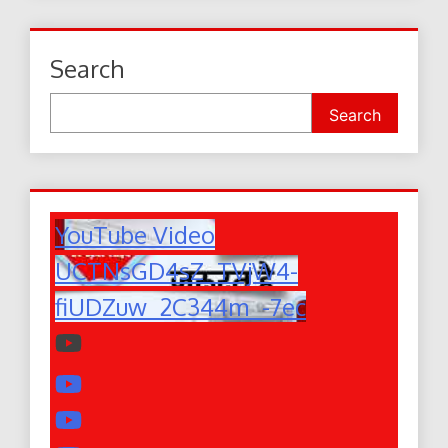
Search
Search
YouTube Video
UCTNsGD4sZ_TVjW4-
fiUDZuw_2C344m_-7ec