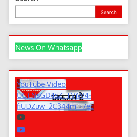
Search
News On Whatsapp
YouTube Video
UCTNsGD4sZ_TVjW4-
fiUDZuw_2C344m_-7ec