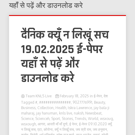
यहाँ से पढ़ें और डाउनलोड करे
दैनिक क्यूँ न लिखूं सच
19.02.2025 ई-पेपर
यहाँ से पढ़ें और
डाउनलोड करे
Team KNLS Live
February 18, 2025
in
ई-पेपर
,
देश
Tagged
#
,
###############
,
9027776991
,
Beauty
,
Business
,
Collection
,
Health
,
Iskra Lawrence
,
jay bala ji
maharaj
,
jay hanuman
,
knls live
,
naksh
,
Newsbeat
,
Science
,
Scienceh
,
Sport
,
Stories
,
Trends
,
World
,
wsxoug
,
wsxough
,
आगरा
,
आरती माँ माँ दुर्गा
,
ई पेपर
,
ई-पेपर 09.10.2020 क्यूँ
न लिखूं सच
,
एटा
,
कोरोना
,
क्यूँ न लिखूँ सच
,
जय श्री राम
,
जय हनुमान
,
त्रदेव
,
दिलेरी
,
धर्म परिबर्तन
,
नरेश राज शर्मा
,
न्यूज़ अपडेट
,
बदायूं
,
बरेली
,