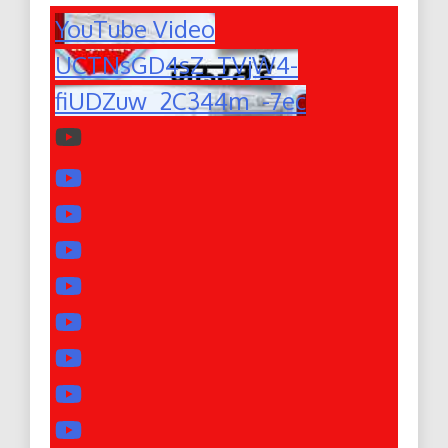
YouTube Video
UCTNsGD4sZ_TVjW4-
fiUDZuw_2C344m_-7ec