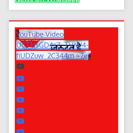
YouTube Video
UCTNsGD4sZ_TVjW4-
fiUDZuw_2C344m_-7ec