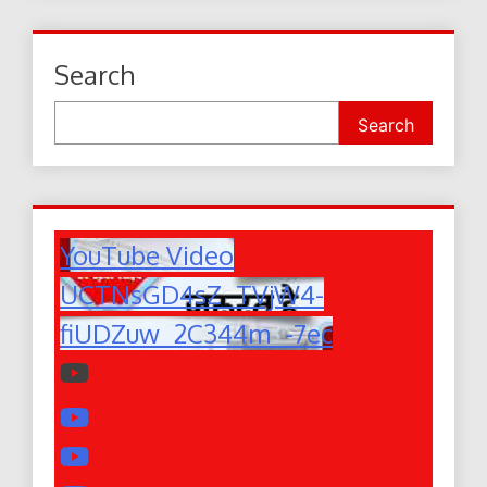
Search
Search
YouTube Video
UCTNsGD4sZ_TVjW4-
fiUDZuw_2C344m_-7ec