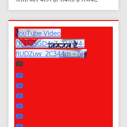
YouTube Video
UCTNsGD4sZ_TVjW4-
fiUDZuw_2C344m_-7ec