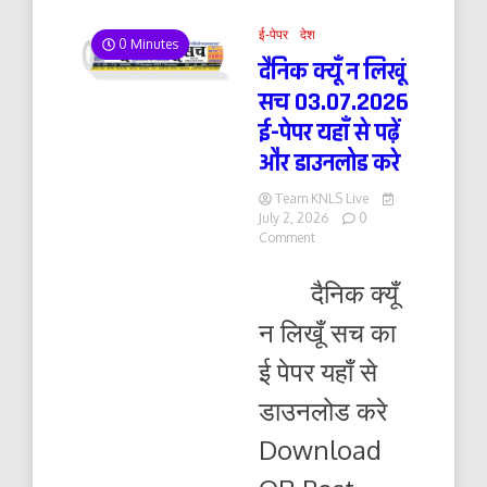
ई-पेपर
देश
0 Minutes
दैनिक क्यूँ न लिखूं
सच 03.07.2026
ई-पेपर यहाँ से पढ़ें
और डाउनलोड करे
Team KNLS Live
July 2, 2026
0
on
Comment
दैनिक
क्यूँ
दैनिक क्यूँ
न
लिखूं
न लिखूँ सच का
सच
03.07.2026
ई पेपर यहाँ से
ई-
पेपर
डाउनलोड करे
यहाँ
से
Download
पढ़ें
और