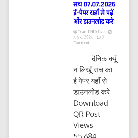
सच 07.07.2026
ई-पेपर यहाँ से पढ़ें
और डाउनलोड करे
Team KNLS Live
July 6, 2026
0
on
Comment
दैनिक
क्यूँ
दैनिक क्यूँ
न
लिखूं
न लिखूँ सच का
सच
07.07.2026
ई पेपर यहाँ से
ई-
पेपर
डाउनलोड करे
यहाँ
से
Download
पढ़ें
और
QR Post
डाउनलोड
करे
Views:
55,684...