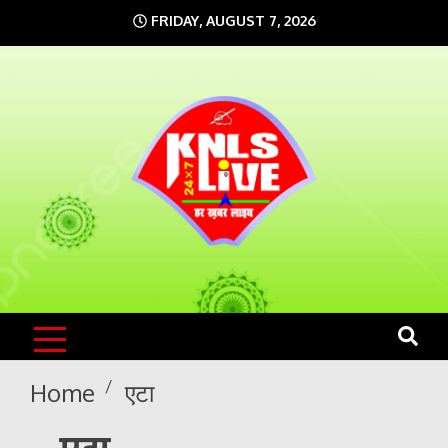
Skip
FRIDAY, AUGUST 7, 2026
to
content
KNLS LIVE
India`s No.1 News Portal
Home
एटा