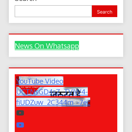
Search
News On Whatsapp
YouTube Video
UCTNsGD4sZ_TVjW4-
fiUDZuw_2C344m_-7ec