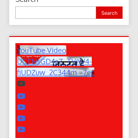
Search
YouTube Video
UCTNsGD4sZ_TVjW4-
fiUDZuw_2C344m_-7ec