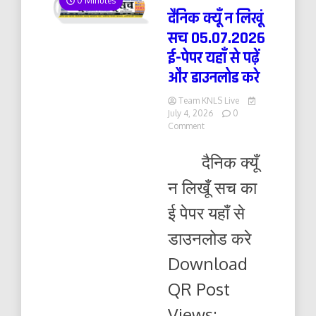
0 Minutes
दैनिक क्यूँ न लिखूं
सच 05.07.2026
ई-पेपर यहाँ से पढ़ें
और डाउनलोड करे
Team KNLS Live
July 4, 2026
0
on
Comment
दैनिक
क्यूँ
दैनिक क्यूँ
न
लिखूं
न लिखूँ सच का
सच
05.07.2026
ई पेपर यहाँ से
ई-
पेपर
डाउनलोड करे
यहाँ
से
Download
पढ़ें
और
QR Post
डाउनलोड
करे
Views: