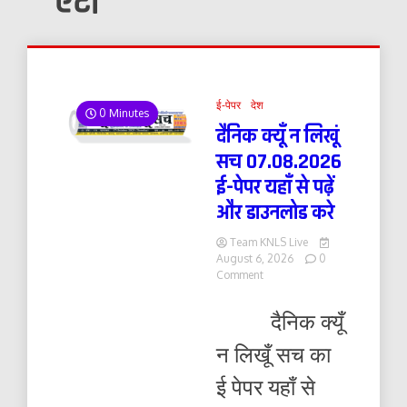
एटा
ई-पेपर
देश
0 Minutes
दैनिक क्यूँ न लिखूं
सच 07.08.2026
ई-पेपर यहाँ से पढ़ें
और डाउनलोड करे
Team KNLS Live
August 6, 2026
0
on
Comment
दैनिक
क्यूँ
दैनिक क्यूँ
न
लिखूं
न लिखूँ सच का
सच
07.08.2026
ई पेपर यहाँ से
ई-
पेपर