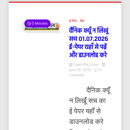
ई-पेपर
देश
0 Minutes
दैनिक क्यूँ न लिखूं
सच 01.07.2026
ई-पेपर यहाँ से पढ़ें
और डाउनलोड करे
Team KNLS Live
June 30, 2026
0
on
Comment
दैनिक
क्यूँ
दैनिक क्यूँ
न
लिखूं
न लिखूँ सच का
सच
01.07.2026
ई पेपर यहाँ से
ई-
पेपर
डाउनलोड करे
यहाँ
से