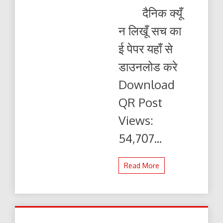
क्यूँ
दैनिक क्यूँ
न
लिखूं
न लिखूँ सच का
सच
04.07.2026
ई पेपर यहाँ से
ई-
पेपर
डाउनलोड करे
यहाँ
से
Download
पढ़ें
और
QR Post
डाउनलोड
करे
Views:
54,707...
Read More