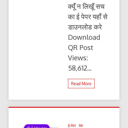
लिखूं
क्यूँ न लिखूँ सच
सच
06.07.2026
का ई पेपर यहाँ से
ई-
पेपर
डाउनलोड करे
यहाँ
से
Download
पढ़ें
और
QR Post
डाउनलोड
करे
Views:
58,612...
Read More
ई-पेपर
देश