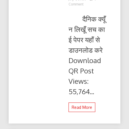
on
Comment
दैनिक
क्यूँ
दैनिक क्यूँ
न
लिखूं
न लिखूँ सच का
सच
02.07.2026
ई पेपर यहाँ से
ई-
पेपर
डाउनलोड करे
यहाँ
से
Download
पढ़ें
और
QR Post
डाउनलोड
करे
Views:
55,764...
Read More