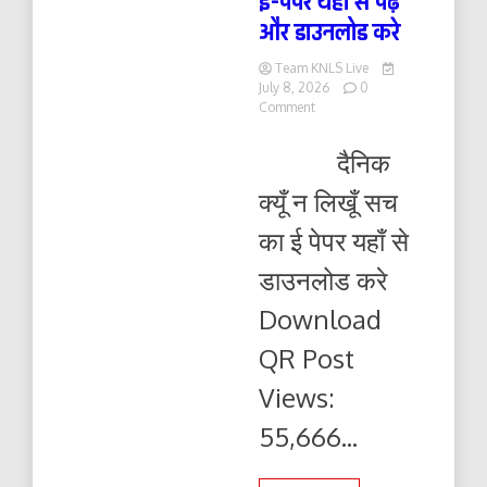
ई-पेपर यहाँ से पढ़ें
और डाउनलोड करे
Team KNLS Live
July 8, 2026
0
on
Comment
दैनिक
क्यूँ
दैनिक
न
लिखूं
क्यूँ न लिखूँ सच
सच
09.07.2026
का ई पेपर यहाँ से
ई-
पेपर
डाउनलोड करे
यहाँ
से
Download
पढ़ें
और
QR Post
डाउनलोड
करे
Views:
55,666...