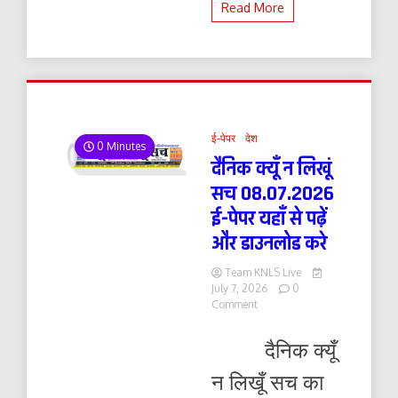
Read More
ई-पेपर
देश
0 Minutes
दैनिक क्यूँ न लिखूं
सच 08.07.2026
ई-पेपर यहाँ से पढ़ें
और डाउनलोड करे
Team KNLS Live
July 7, 2026
0
on
Comment
दैनिक
क्यूँ
दैनिक क्यूँ
न
लिखूं
न लिखूँ सच का
सच