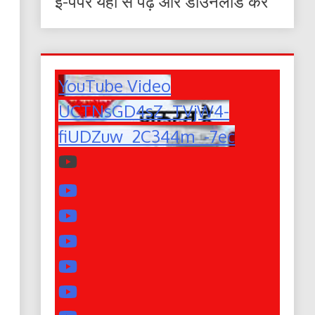
ई-पेपर यहाँ से पढ़ें और डाउनलोड करे
YouTube Video
UCTNsGD4sZ_TVjW4-
fiUDZuw_2C344m_-7ec