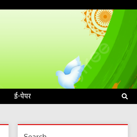
S LIVE
ई-पेपर
Search