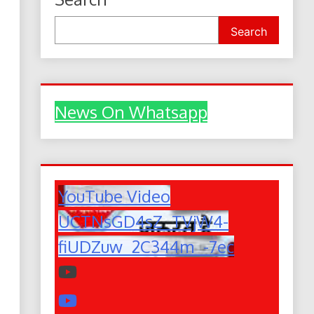
Search
News On Whatsapp
YouTube Video
UCTNsGD4sZ_TVjW4-
fiUDZuw_2C344m_-7ec