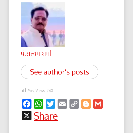
पं.सत्यम शर्मा
See author's posts
Post Views:
260
Facebook
WhatsApp
Twitter
Email
Copy
Blogger
Gmail
Link
X
Share