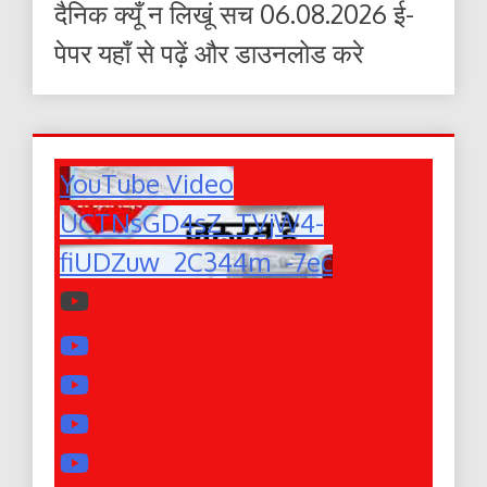
दैनिक क्यूँ न लिखूं सच 06.08.2026 ई-
पेपर यहाँ से पढ़ें और डाउनलोड करे
YouTube Video
UCTNsGD4sZ_TVjW4-
fiUDZuw_2C344m_-7ec