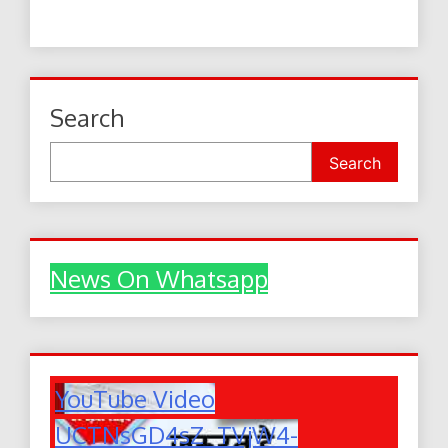
Search
Search
News On Whatsapp
YouTube Video
UCTNsGD4sZ_TVjW4-