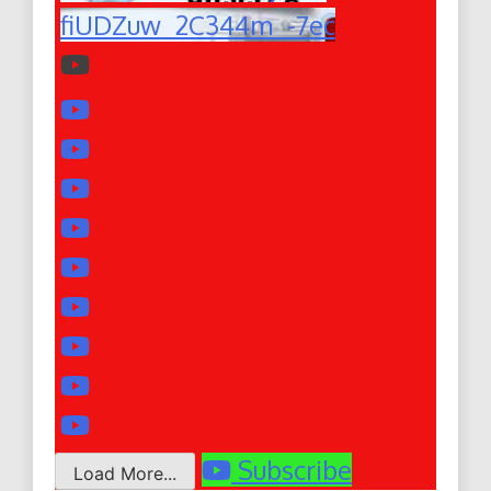
fiUDZuw_2C344m_-7ec
Subscribe
Load More...