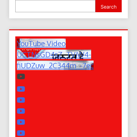
Search
YouTube Video
UCTNsGD4sZ_TVjW4-
fiUDZuw_2C344m_-7ec