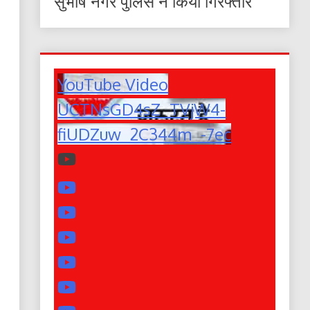
सुभाष नगर पुलिस ने किया गिरफ्तार
YouTube Video
UCTNsGD4sZ_TVjW4-
fiUDZuw_2C344m_-7ec