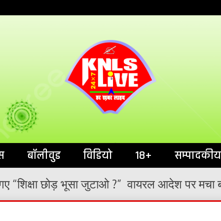
India`s No.1 News Portal
KNL
स
बॉलीवुड
विडियो
18+
सम्पादकीय
ए “शिक्षा छोड़ भूसा जुटाओ ?” वायरल आदेश पर मचा ब