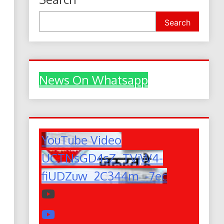
Search
News On Whatsapp
YouTube Video
UCTNsGD4sZ_TVjW4-
fiUDZuw_2C344m_-7ec