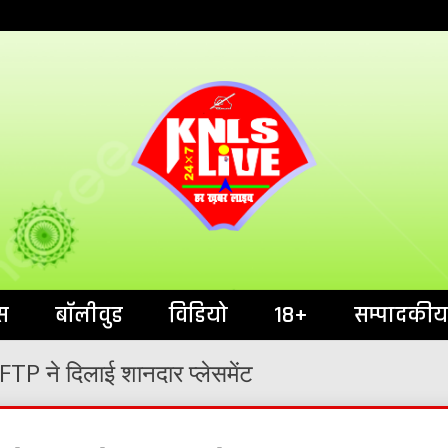
India`s No.1 News Portal
KNL
स
बॉलीवुड
विडियो
18+
सम्पादकीय
 IFTP ने दिलाई शानदार प्लेसमेंट