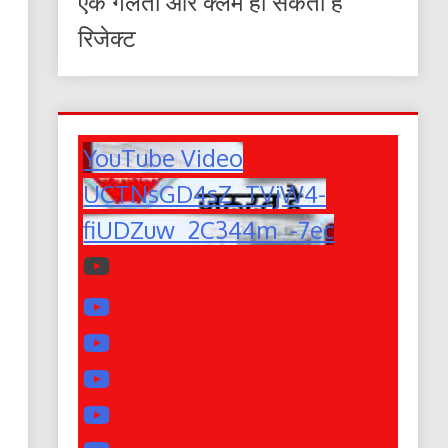
एक गलती और क्लेम हो सकता है
रिजेक्ट
YouTube Video
UCTNsGD4sZ_TVjW4-
fiUDZuw_2C344m_-7ec