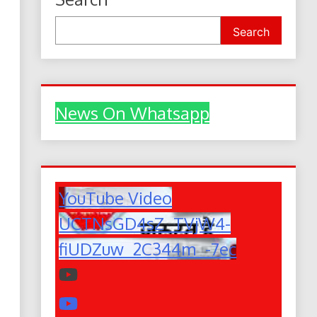
Search
News On Whatsapp
YouTube Video
UCTNsGD4sZ_TVjW4-
fiUDZuw_2C344m_-7ec