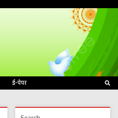
S LIVE
ई-पेपर
Search