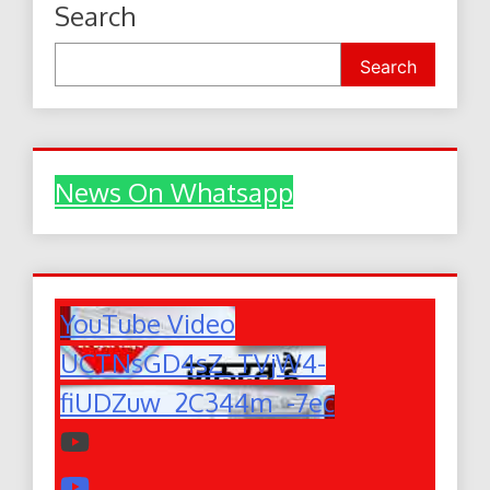
Search
Search
News On Whatsapp
YouTube Video
UCTNsGD4sZ_TVjW4-
fiUDZuw_2C344m_-7ec