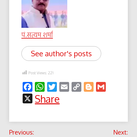
पं.सत्यम शर्मा
See author's posts
Post Views:
221
Facebook
WhatsApp
Twitter
Email
Copy
Blogger
Gmail
Link
X
Share
Post
Previous:
Next: