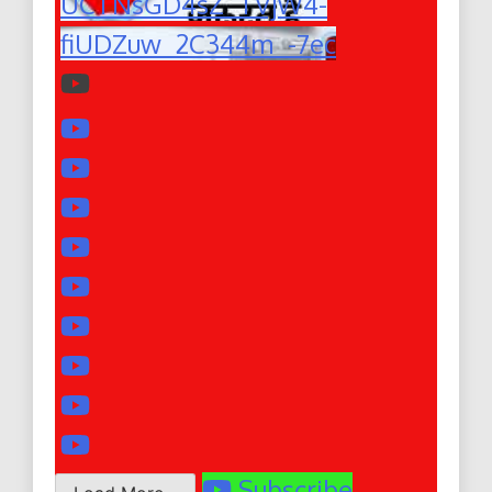
UCTNsGD4sZ_TVjW4-
fiUDZuw_2C344m_-7ec
Subscribe