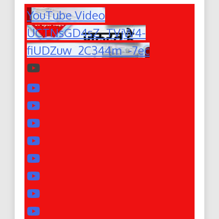
YouTube Video
UCTNsGD4sZ_TVjW4-
fiUDZuw_2C344m_-7ec