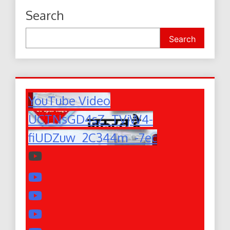
Search
Search
YouTube Video
UCTNsGD4sZ_TVjW4-
fiUDZuw_2C344m_-7ec