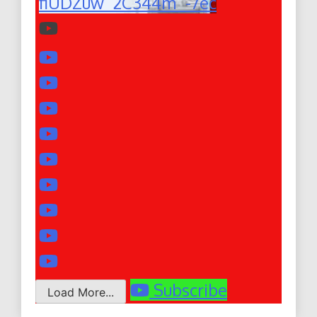
fiUDZuw_2C344m_-7ec
Subscribe
Load More...