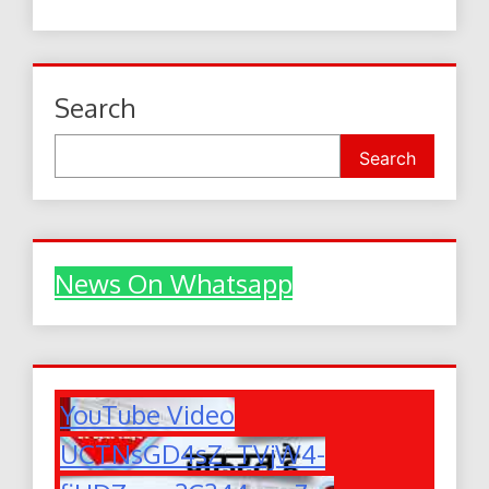
Search
Search
News On Whatsapp
YouTube Video
UCTNsGD4sZ_TVjW4-