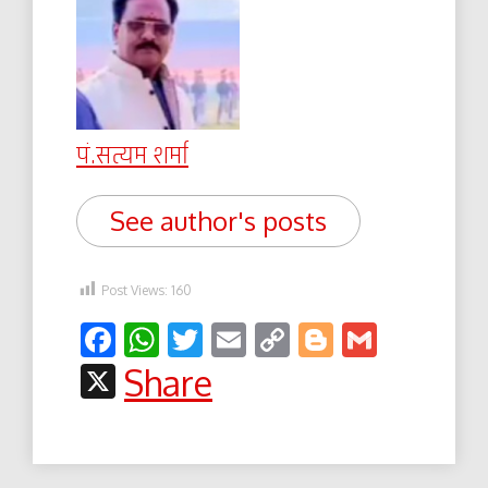
पं.सत्यम शर्मा
See author's posts
Post Views:
160
Facebook
WhatsApp
Twitter
Email
Copy
Blogger
Gmail
Link
X
Share
Post