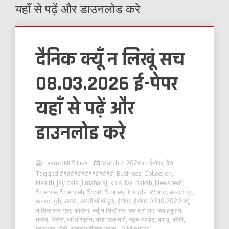
यहाँ से पढ़ें और डाउनलोड करे
दैनिक क्यूँ न लिखूं सच
08.03.2026 ई-पेपर
यहाँ से पढ़ें और
डाउनलोड करे
Team KNLS Live
March 7, 2026
in
ई-पेपर
,
देश
Tagged
###############
,
Business
,
Collection
,
Health
,
jay bala ji maharaj
,
knls live
,
naksh
,
Newsbeat
,
Science
,
Scienceh
,
Sport
,
Stories
,
Trends
,
World
,
wsxoug
,
wsxough
,
आगरा
,
आरती माँ माँ दुर्गा
,
ई पेपर
,
ई-पेपर 09.10.2020 क्यूँ
न लिखूं सच
,
एटा
,
कोरोना
,
क्यूँ न लिखूँ सच
,
जय श्री राम
,
जय हनुमान
,
त्रदेव
,
दिलेरी
,
धर्म परिबर्तन
,
नरेश राज शर्मा
,
न्यूज़ अपडेट
,
बदायूं
,
बरेली
,
मुरादाबाद
,
मोदी
,
राष्ट्रीय शैक्षिक महास
- 0 Minutes