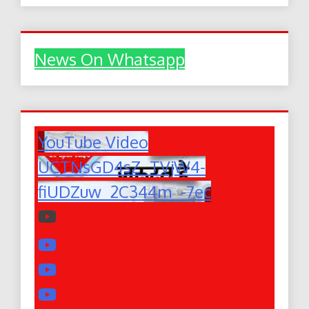
News On Whatsapp
YouTube Video
UCTNsGD4sZ_TVjW4-
fiUDZuw_2C344m_-7ec