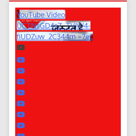
YouTube Video
UCTNsGD4sZ_TVjW4-
fiUDZuw_2C344m_-7ec