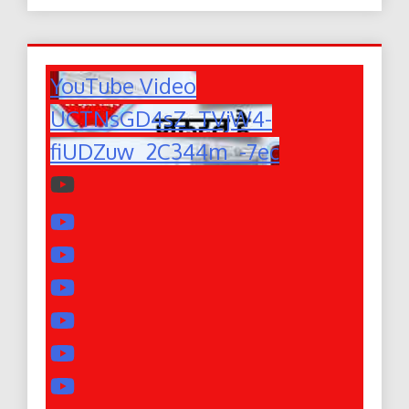
YouTube Video
UCTNsGD4sZ_TVjW4-
fiUDZuw_2C344m_-7ec