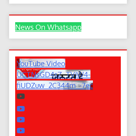
News On Whatsapp
YouTube Video
UCTNsGD4sZ_TVjW4-
fiUDZuw_2C344m_-7ec