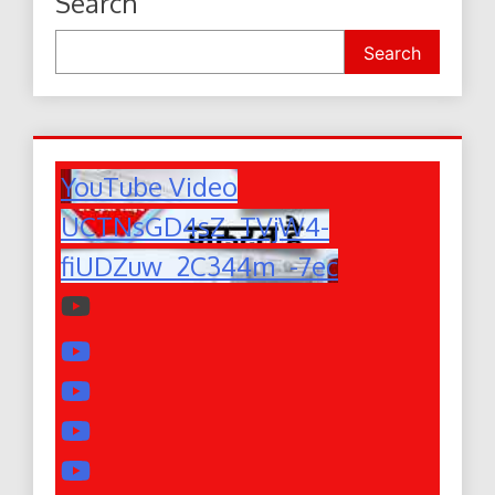
Search
Search
YouTube Video
UCTNsGD4sZ_TVjW4-
fiUDZuw_2C344m_-7ec