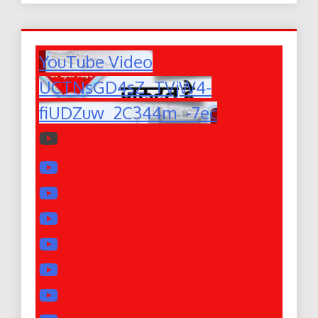
YouTube Video
UCTNsGD4sZ_TVjW4-
fiUDZuw_2C344m_-7ec