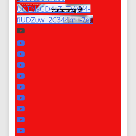
UCTNsGD4sZ_TVjW4-
fiUDZuw_2C344m_-7ec