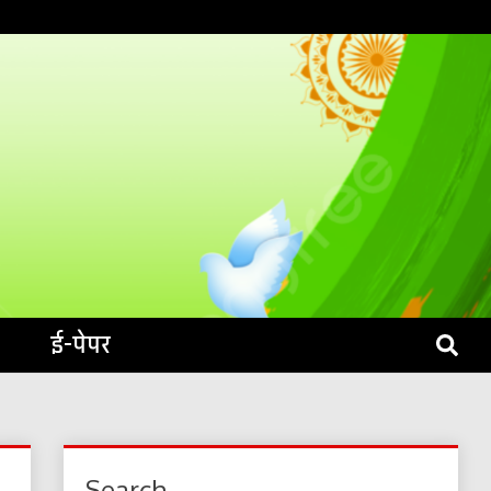
S LIVE
ई-पेपर
Search