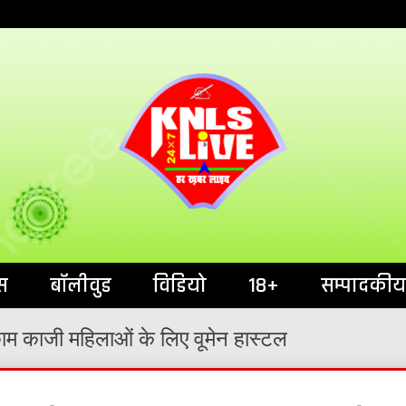
India`s No.1 News Portal
KNL
स
बॉलीवुड
विडियो
18+
सम्पादकीय
काम काजी महिलाओं के लिए वूमेन हास्टल