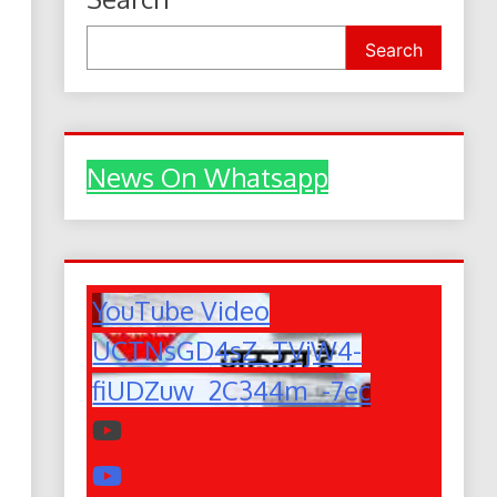
Search
News On Whatsapp
YouTube Video
UCTNsGD4sZ_TVjW4-
fiUDZuw_2C344m_-7ec