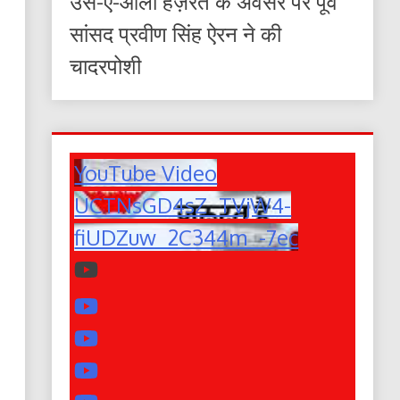
उर्स-ए-आला हज़रत के अवसर पर पूर्व
सांसद प्रवीण सिंह ऐरन ने की
चादरपोशी
YouTube Video
UCTNsGD4sZ_TVjW4-
fiUDZuw_2C344m_-7ec