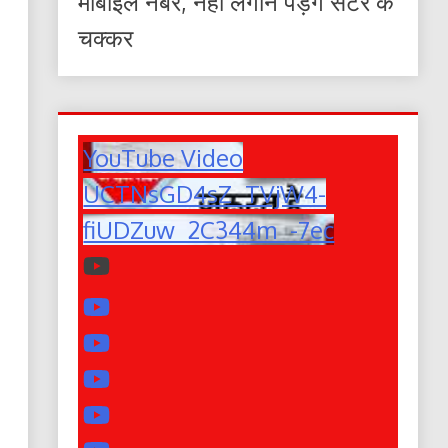
मोबाइल नंबर, नहीं लगाने पड़ेंगे सेंटर के
चक्कर
YouTube Video
UCTNsGD4sZ_TVjW4-
fiUDZuw_2C344m_-7ec