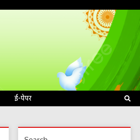
S LIVE
ई-पेपर
Search