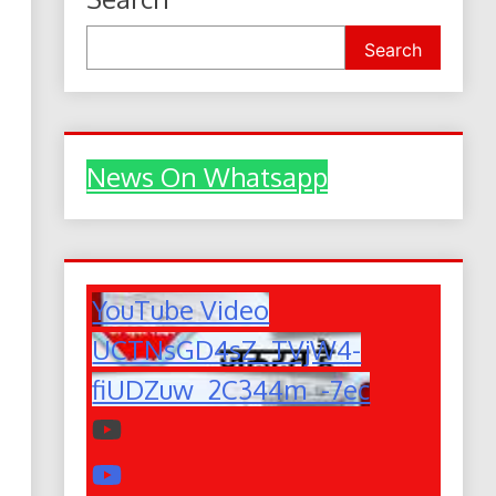
Search
News On Whatsapp
YouTube Video
UCTNsGD4sZ_TVjW4-
fiUDZuw_2C344m_-7ec