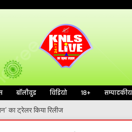
India`s No.1 News Portal
KNL
स
बॉलीवुड
विडियो
18+
सम्पादकीय
ान’ का ट्रेलर किया रिलीज