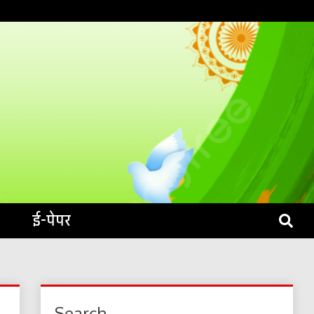
S LIVE
ई-पेपर
Search