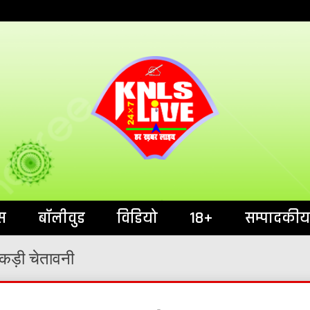
India`s No.1 News Portal
KNL
स
बॉलीवुड
विडियो
18+
सम्पादकीय
कड़ी चेतावनी