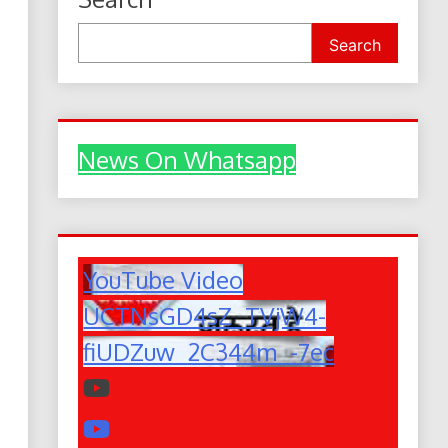
Search
News On Whatsapp
YouTube Video
UCTNsGD4sZ_TVjW4-
fiUDZuw_2C344m_-7ec