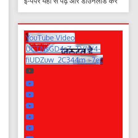
ई-पेपर यहाँ से पढ़ें और डाउनलोड करे
YouTube Video
UCTNsGD4sZ_TVjW4-
fiUDZuw_2C344m_-7ec