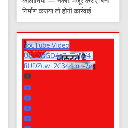
कॉलोनियां — नक्शा मंजूर कराए बिना
निर्माण कराया तो होगी कार्रवाई
YouTube Video
UCTNsGD4sZ_TVjW4-
fiUDZuw_2C344m_-7ec