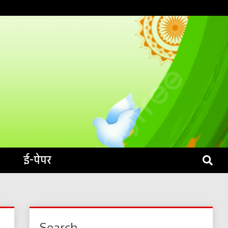
S LIVE
ई-पेपर
Search