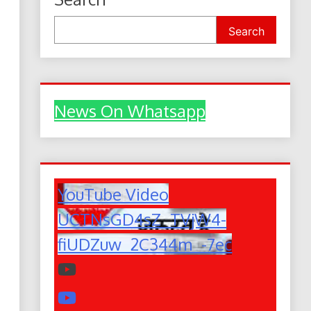
Search
News On Whatsapp
YouTube Video
UCTNsGD4sZ_TVjW4-
fiUDZuw_2C344m_-7ec