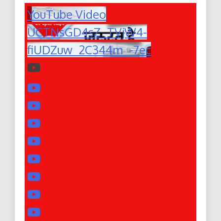
YouTube Video
UCTNsGD4sZ_TVjW4-
fiUDZuw_2C344m_-7ec