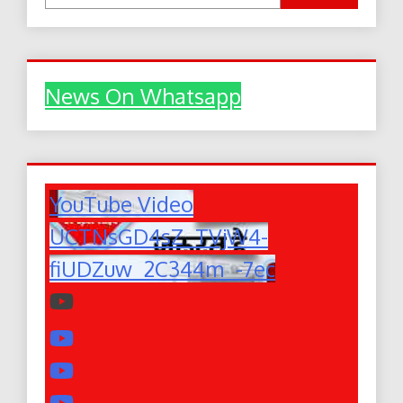
News On Whatsapp
YouTube Video
UCTNsGD4sZ_TVjW4-
fiUDZuw_2C344m_-7ec