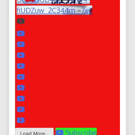
fiUDZuw_2C344m_-7ec
Subscribe
Load More...