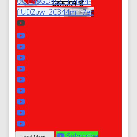
UCTNsGD4sZ_TVjW4-
fiUDZuw_2C344m_-7ec
Subscribe