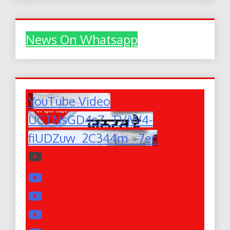
News On Whatsapp
YouTube Video
UCTNsGD4sZ_TVjW4-
fiUDZuw_2C344m_-7ec