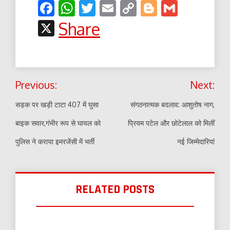
Facebook
WhatsApp
Twitter
Email
Copy
Blogger
Gmail
Link
X
Share
Post
Previous:
Next:
navigation
सड़क पर खड़ी टाटा 407 में घुसा
संगठनात्मक बदलाव: आशुतोष नाग,
बाइक सवार,गंभीर रूप से घायल को
प्रियम पटेल और छोटेलाल को मिलीं
पुलिस ने कराया इमरजेंसी में भर्ती
नई जिम्मेदारियां
RELATED POSTS