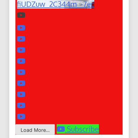
fiUDZuw_2C344m_-7ec
Subscribe
Load More...