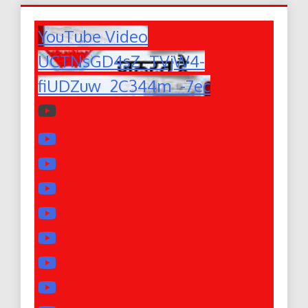
YouTube Video
UCTNsGD4sZ_TVjW4-
fiUDZuw_2C344m_-7ec