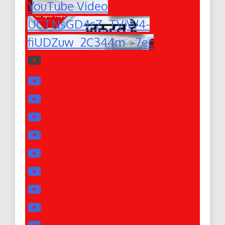
YouTube Video
UCTNsGD4sZ_TVjW4-
fiUDZuw_2C344m_-7ec