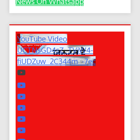
News On Whatsapp
YouTube Video
UCTNsGD4sZ_TVjW4-
fiUDZuw_2C344m_-7ec