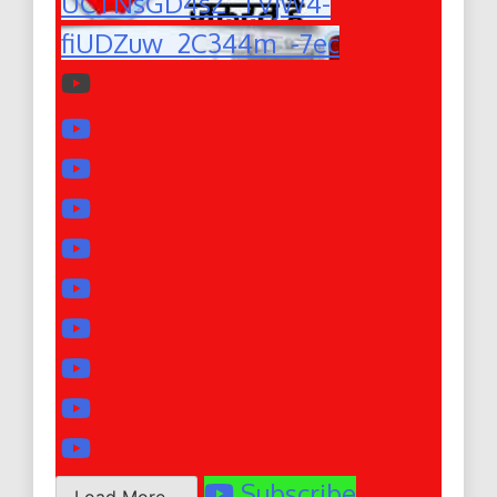
UCTNsGD4sZ_TVjW4-
fiUDZuw_2C344m_-7ec
Subscribe
Load More...