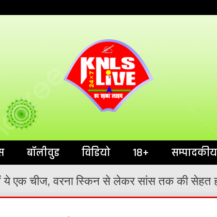
India`s No.1 News Portal
KNL
स
बॉलीवुड
विडियो
18+
सम्पादकीय
खें ये एक चीज, वरना स्किन से लेकर सांस तक की सेहत