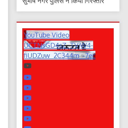
सुभाष नगर पुलिस ने किया गिरफ्तार
YouTube Video
UCTNsGD4sZ_TVjW4-
fiUDZuw_2C344m_-7ec