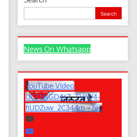
Search
News On Whatsapp
YouTube Video
UCTNsGD4sZ_TVjW4-
fiUDZuw_2C344m_-7ec