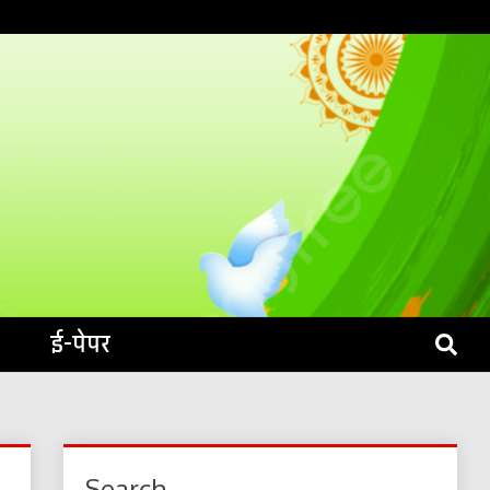
S LIVE
ई-पेपर
Search