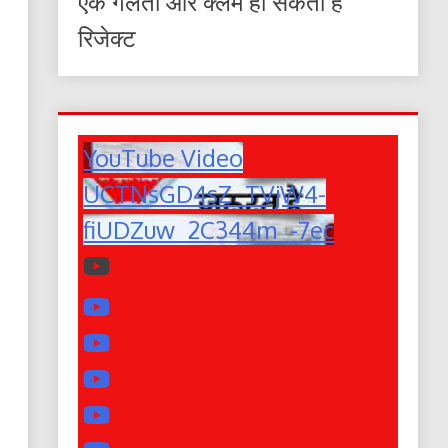
एक गलती और क्लेम हो सकता है
रिजेक्ट
YouTube Video
UCTNsGD4sZ_TVjW4-
fiUDZuw_2C344m_-7ec