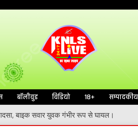
India`s No.1 News Portal
KNL
स
बॉलीवुड
विडियो
18+
सम्पादकीय
ादसा, बाइक सवार युवक गंभीर रूप से घायल।