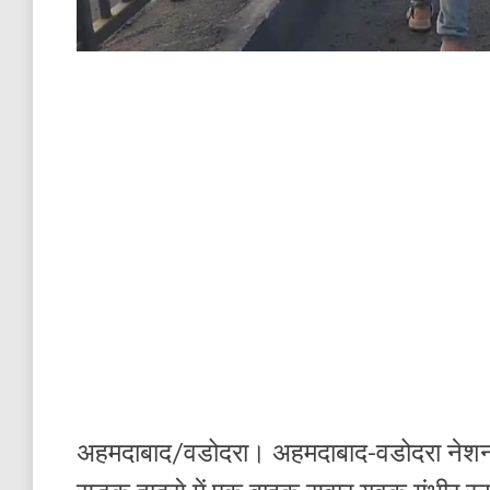
अहमदाबाद/वडोदरा। अहमदाबाद-वडोदरा नेशनल