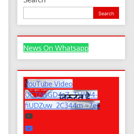
Search
News On Whatsapp
YouTube Video
UCTNsGD4sZ_TVjW4-
fiUDZuw_2C344m_-7ec