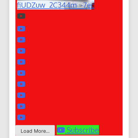
fiUDZuw_2C344m_-7ec
Subscribe
Load More...