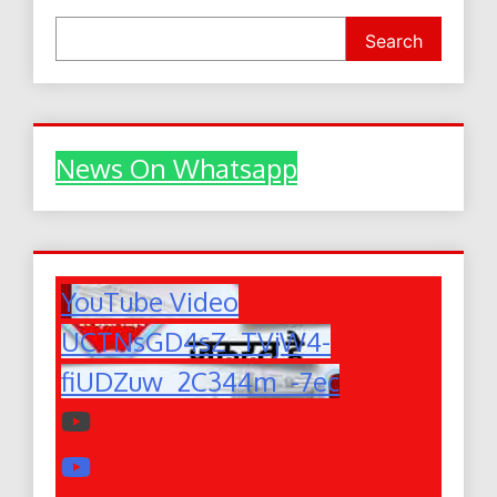
Search
News On Whatsapp
YouTube Video
UCTNsGD4sZ_TVjW4-
fiUDZuw_2C344m_-7ec