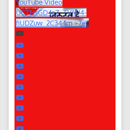
YouTube Video
UCTNsGD4sZ_TVjW4-
fiUDZuw_2C344m_-7ec