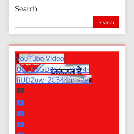
Search
Search
YouTube Video
UCTNsGD4sZ_TVjW4-
fiUDZuw_2C344m_-7ec