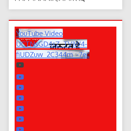
YouTube Video
UCTNsGD4sZ_TVjW4-
fiUDZuw_2C344m_-7ec