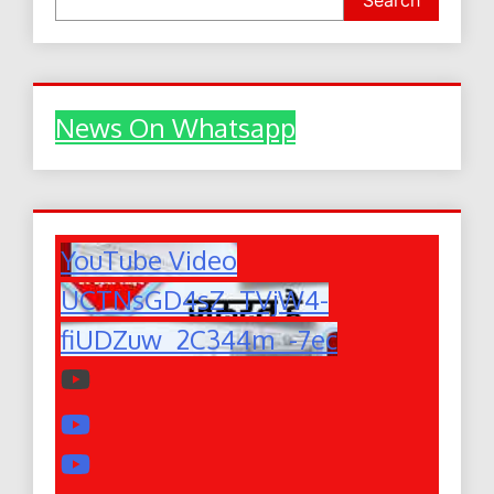
Search
News On Whatsapp
YouTube Video
UCTNsGD4sZ_TVjW4-
fiUDZuw_2C344m_-7ec