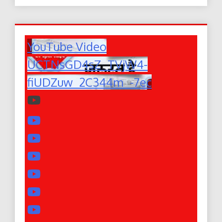
YouTube Video
UCTNsGD4sZ_TVjW4-
fiUDZuw_2C344m_-7ec