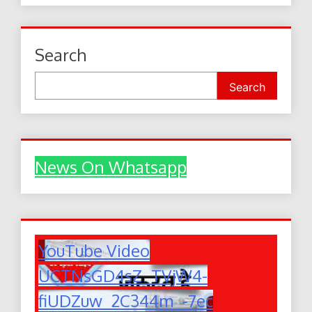
Search
Search
News On Whatsapp
YouTube Video
UCTNsGD4sZ_TVjW4-
fiUDZuw_2C344m_-7ec