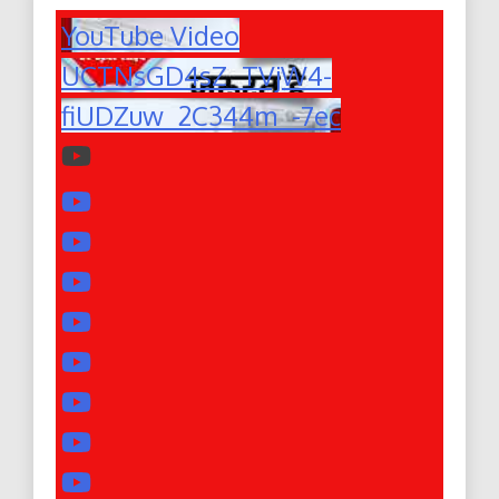
YouTube Video
UCTNsGD4sZ_TVjW4-
fiUDZuw_2C344m_-7ec