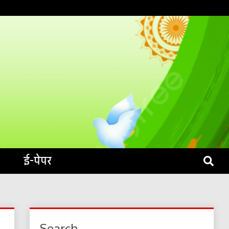
S LIVE
ई-पेपर
Search