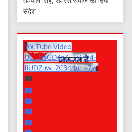
धर्मपाल सिंह, समरस समाज का दिया
संदेश
YouTube Video
UCTNsGD4sZ_TVjW4-
fiUDZuw_2C344m_-7ec