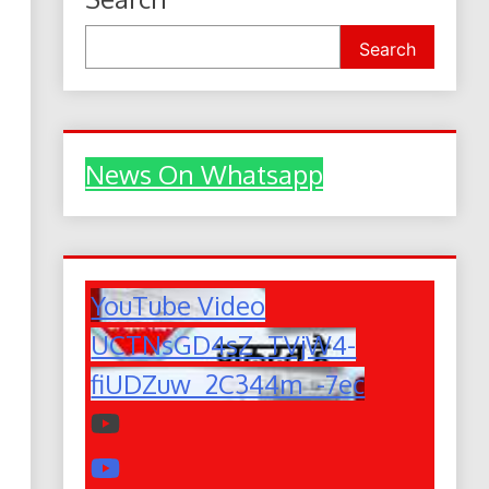
Search
News On Whatsapp
YouTube Video
UCTNsGD4sZ_TVjW4-
fiUDZuw_2C344m_-7ec