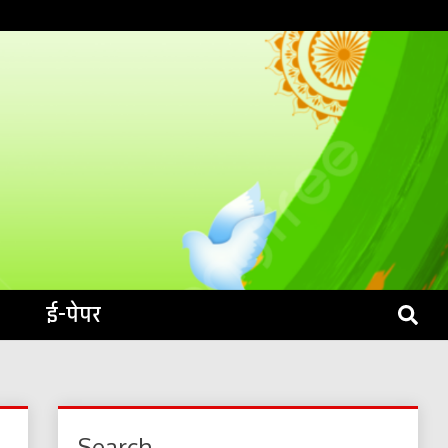
S LIVE
ई-पेपर
Search