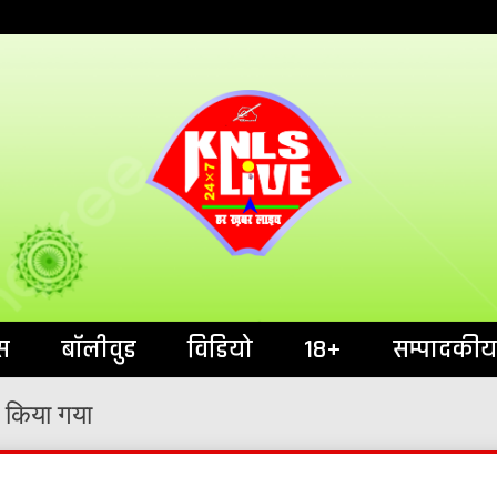
India`s No.1 News Portal
KNL
स
बॉलीवुड
विडियो
18+
सम्पादकीय
 किया गया