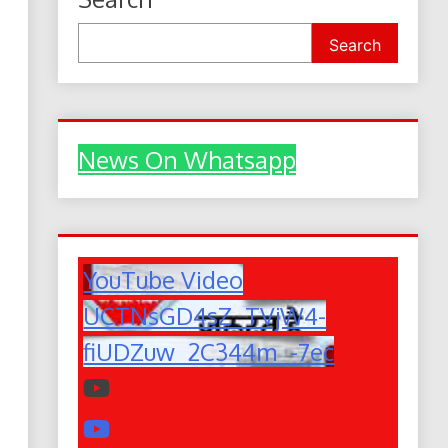
Search
News On Whatsapp
YouTube Video
UCTNsGD4sZ_TVjW4-
fiUDZuw_2C344m_-7ec