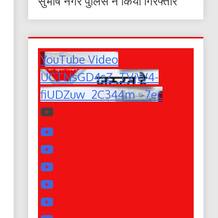
सुभाष नगर पुलिस ने किया गिरफ्तार
YouTube Video
UCTNsGD4sZ_TVjW4-
fiUDZuw_2C344m_-7ec