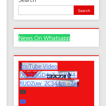
Search
News On Whatsapp
YouTube Video
UCTNsGD4sZ_TVjW4-
fiUDZuw_2C344m_-7ec