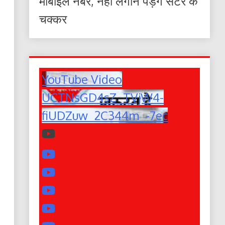
मोबाइल नंबर, नहीं लगाने पड़ेंगे सेंटर के
चक्कर
YouTube Video
UCTNsGD4sZ_TVjW4-
fiUDZuw_2C344m_-7ec