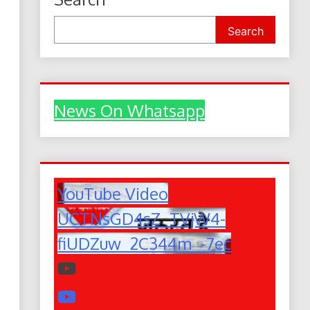
Search
News On Whatsapp
YouTube Video
UCTNsGD4sZ_TVjW4-
fiUDZuw_2C344m_-7ec