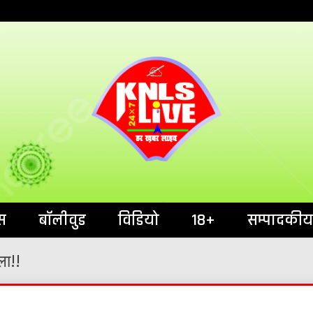
India`s No.1 News Portal
KNL
स
बॉलीवुड
विडियो
18+
सम्पादकीय
ला!!