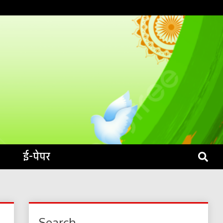
S LIVE
ई-पेपर
Search