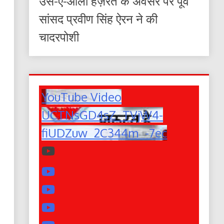
उर्स-ए-आला हज़रत के अवसर पर पूर्व
सांसद प्रवीण सिंह ऐरन ने की
चादरपोशी
YouTube Video
UCTNsGD4sZ_TVjW4-
fiUDZuw_2C344m_-7ec