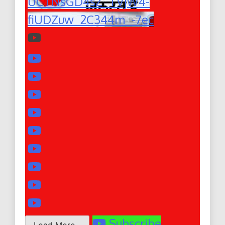
UCTNsGD4sZ_TVjW4-
fiUDZuw_2C344m_-7ec
Subscribe
Load More...