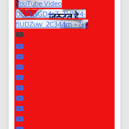
YouTube Video
UCTNsGD4sZ_TVjW4-
fiUDZuw_2C344m_-7ec