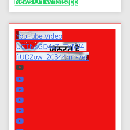
News On Whatsapp
YouTube Video
UCTNsGD4sZ_TVjW4-
fiUDZuw_2C344m_-7ec