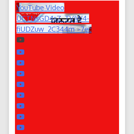
YouTube Video
UCTNsGD4sZ_TVjW4-
fiUDZuw_2C344m_-7ec