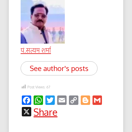
पं.सत्यम शर्मा
See author's posts
Post Views:
67
Facebook
WhatsApp
Twitter
Email
Copy
Blogger
Gmail
Link
X
Share