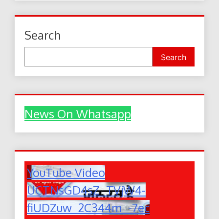
Search
Search
News On Whatsapp
YouTube Video
UCTNsGD4sZ_TVjW4-
fiUDZuw_2C344m_-7ec