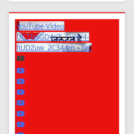
YouTube Video
UCTNsGD4sZ_TVjW4-
fiUDZuw_2C344m_-7ec