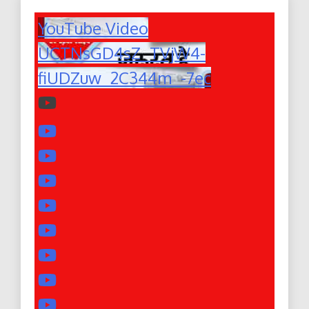
YouTube Video
UCTNsGD4sZ_TVjW4-
fiUDZuw_2C344m_-7ec