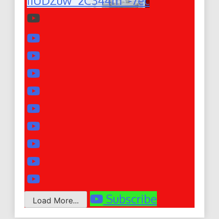
fiUDZuw_2C344m_-7ec
Subscribe
Load More...