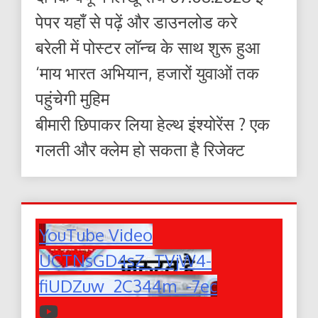
पेपर यहाँ से पढ़ें और डाउनलोड करे
बरेली में पोस्टर लॉन्च के साथ शुरू हुआ
‘माय भारत अभियान, हजारों युवाओं तक
पहुंचेगी मुहिम
बीमारी छिपाकर लिया हेल्थ इंश्योरेंस ? एक
गलती और क्लेम हो सकता है रिजेक्ट
YouTube Video
UCTNsGD4sZ_TVjW4-
fiUDZuw_2C344m_-7ec