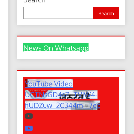
Search
News On Whatsapp
YouTube Video
UCTNsGD4sZ_TVjW4-
fiUDZuw_2C344m_-7ec