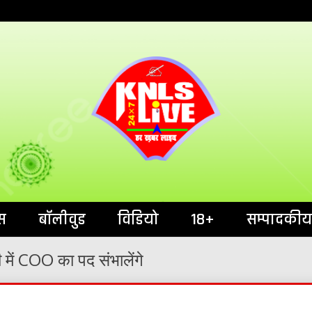
India`s No.1 News Portal
KNL
स
बॉलीवुड
विडियो
18+
सम्पादकीय
में COO का पद संभालेंगे