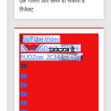
एक गलती और क्लेम हो सकता है
रिजेक्ट
YouTube Video
UCTNsGD4sZ_TVjW4-
fiUDZuw_2C344m_-7ec