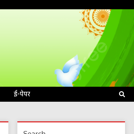
S LIVE
ई-पेपर
Search