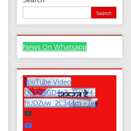
Search
News On Whatsapp
YouTube Video
UCTNsGD4sZ_TVjW4-
fiUDZuw_2C344m_-7ec