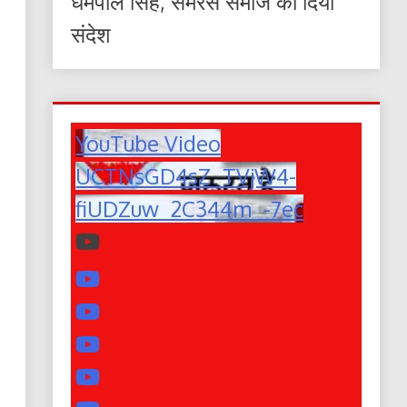
धर्मपाल सिंह, समरस समाज का दिया
संदेश
YouTube Video
UCTNsGD4sZ_TVjW4-
fiUDZuw_2C344m_-7ec