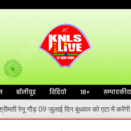
India`s No.1 News Portal
KNL
स
बॉलीवुड
विडियो
18+
सम्पादकीय
ीमती रेनू गौड़ 09 जुलाई दिन बुधवार को एटा में करें