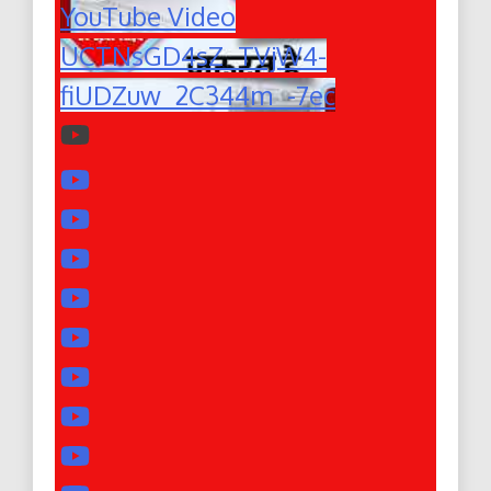
YouTube Video
UCTNsGD4sZ_TVjW4-
fiUDZuw_2C344m_-7ec