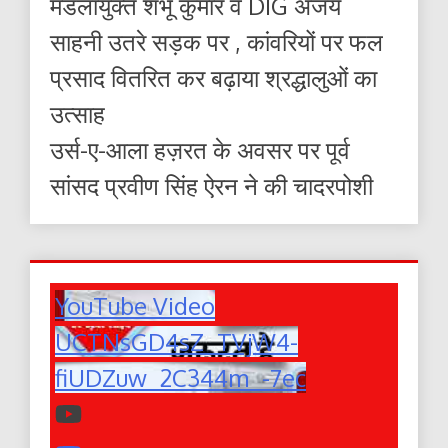
मंडलायुक्त शंभू कुमार व DIG अजय
साहनी उतरे सड़क पर , कांवरियों पर फल
प्रसाद वितरित कर बढ़ाया श्रद्धालुओं का
उत्साह
उर्स-ए-आला हज़रत के अवसर पर पूर्व
सांसद प्रवीण सिंह ऐरन ने की चादरपोशी
YouTube Video
UCTNsGD4sZ_TVjW4-
fiUDZuw_2C344m_-7ec